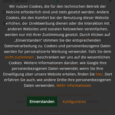
Shop Service
Wir nutzen Cookies, die für den technischen Betrieb der
Infothek
Website erforderlich sind und stets gesetzt werden. Andere
Cookies, die den Komfort bei der Benutzung dieser Website
Bioraum GmbH
erhöhen, der Direktwerbung dienen oder die Interaktion mit
anderen Websites und sozialen Netzwerken vereinfachen,
werden nur mit Ihrer Zustimmung gesetzt. Durch Klicken auf
* Alle Preise inkl. gesetzl. Mehrwertsteuer zzgl.
Versandkosten
und ggf.
„Einverstanden“ stimmen Sie der entsprechenden
Nachnahmegebühren, wenn nicht anders beschrieben
Datenverarbeitung zu. Cookies und personenbezogene Daten
werden für personalisierte Werbung verwendet. Falls Sie dem
** Rubio Monocoat hat im Rahmen eines selektiven Vertriebssystems der
nicht zustimmen
, beschränken wir uns auf die wesentlichen
Bioraum GmbH den Vertrieb von Rubio Monocoat Produkten untersagt.
Cookies. Weitere Informationen darüber, wie Google Ihre
Weitere Infos im
FAQ Bereich zum Vertriebsverbot
.
personenbezogenen Daten verwendet, wenn Sie Ihre
Einwilligung über unsere Website erteilen, finden Sie
hier
. Dort
Anwendungsvideos
Der proficoat 2C Öl Vergleich
erfahren Sie auch, wie andere Dritte Ihre personenbezogenen
Daten verwenden.
Mehr Informationen
Holzlasur Produktinfo
Natura Onecoat Sortiment und Anwendung
Einverstanden
Konfigurieren
Copyright © Bioraum GmbH - Alle Rechte vorbehalten.
Shoptik von Info-Art
|
Konzeption von ecomsult
|
Produziert von