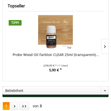
Topseller
TIPP!
Probe Wood Oil Farbton CLEAR 25ml (transparent)...
(236,00 € * / 1 Liter)
*
5,90 €
1
von
3