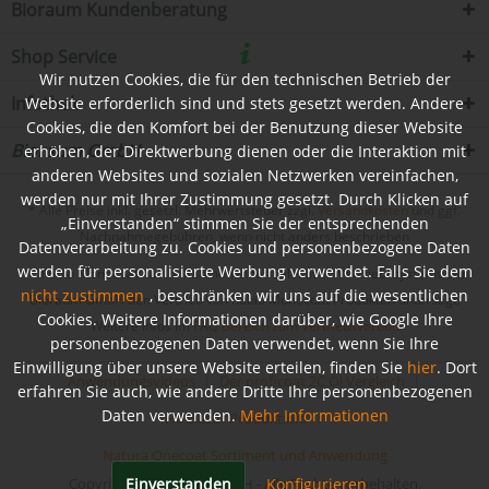
Bioraum Kundenberatung
Shop Service
Wir nutzen Cookies, die für den technischen Betrieb der
Infothek
Website erforderlich sind und stets gesetzt werden. Andere
Cookies, die den Komfort bei der Benutzung dieser Website
Bioraum GmbH
erhöhen, der Direktwerbung dienen oder die Interaktion mit
anderen Websites und sozialen Netzwerken vereinfachen,
werden nur mit Ihrer Zustimmung gesetzt. Durch Klicken auf
* Alle Preise inkl. gesetzl. Mehrwertsteuer zzgl.
Versandkosten
und ggf.
„Einverstanden“ stimmen Sie der entsprechenden
Nachnahmegebühren, wenn nicht anders beschrieben
Datenverarbeitung zu. Cookies und personenbezogene Daten
werden für personalisierte Werbung verwendet. Falls Sie dem
** Rubio Monocoat hat im Rahmen eines selektiven Vertriebssystems der
nicht zustimmen
, beschränken wir uns auf die wesentlichen
Bioraum GmbH den Vertrieb von Rubio Monocoat Produkten untersagt.
Cookies. Weitere Informationen darüber, wie Google Ihre
Weitere Infos im
FAQ Bereich zum Vertriebsverbot
.
personenbezogenen Daten verwendet, wenn Sie Ihre
Einwilligung über unsere Website erteilen, finden Sie
hier
. Dort
Anwendungsvideos
Der proficoat 2C Öl Vergleich
erfahren Sie auch, wie andere Dritte Ihre personenbezogenen
Daten verwenden.
Mehr Informationen
Holzlasur Produktinfo
Natura Onecoat Sortiment und Anwendung
Einverstanden
Konfigurieren
Copyright © Bioraum GmbH - Alle Rechte vorbehalten.