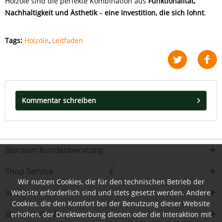
Holzöle sind die perfekte Kombination aus
Funktionalität,
Nachhaltigkeit und Ästhetik
–
eine Investition, die sich lohnt
.
Tags:
Holzöle
,
Leitfaden
Kommentar schreiben
Bioraum Kundenberatung
Shop Service
Wir nutzen Cookies, die für den technischen Betrieb der
Infothek
Website erforderlich sind und stets gesetzt werden. Andere
Cookies, die den Komfort bei der Benutzung dieser Website
Bioraum GmbH
erhöhen, der Direktwerbung dienen oder die Interaktion mit