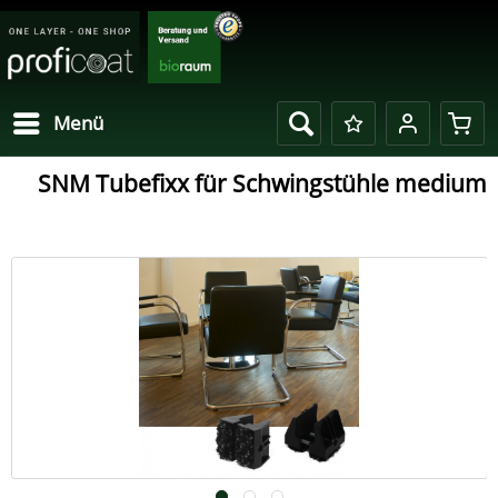
Menü
SNM Tubefixx für Schwingstühle medium