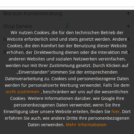
Bioraum Kundenberatung
Shop Service
Wir nutzen Cookies, die für den technischen Betrieb der
Infothek
Website erforderlich sind und stets gesetzt werden. Andere
Cookies, die den Komfort bei der Benutzung dieser Website
Bioraum GmbH
erhöhen, der Direktwerbung dienen oder die Interaktion mit
anderen Websites und sozialen Netzwerken vereinfachen,
werden nur mit Ihrer Zustimmung gesetzt. Durch Klicken auf
* Alle Preise inkl. gesetzl. Mehrwertsteuer zzgl.
Versandkosten
und ggf.
„Einverstanden“ stimmen Sie der entsprechenden
Nachnahmegebühren, wenn nicht anders beschrieben
Datenverarbeitung zu. Cookies und personenbezogene Daten
werden für personalisierte Werbung verwendet. Falls Sie dem
** Rubio Monocoat hat im Rahmen eines selektiven Vertriebssystems der
nicht zustimmen
, beschränken wir uns auf die wesentlichen
Bioraum GmbH den Vertrieb von Rubio Monocoat Produkten untersagt.
Cookies. Weitere Informationen darüber, wie Google Ihre
Weitere Infos im
FAQ Bereich zum Vertriebsverbot
.
personenbezogenen Daten verwendet, wenn Sie Ihre
Einwilligung über unsere Website erteilen, finden Sie
hier
. Dort
Anwendungsvideos
Der proficoat 2C Öl Vergleich
erfahren Sie auch, wie andere Dritte Ihre personenbezogenen
Daten verwenden.
Mehr Informationen
Holzlasur Produktinfo