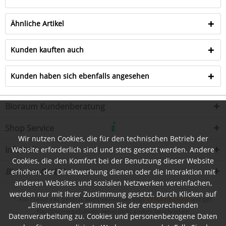
Ähnliche Artikel
Kunden kauften auch
Kunden haben sich ebenfalls angesehen
Bioraum Kundenberatung
Shop Service
Wir nutzen Cookies, die für den technischen Betrieb der
Infothek
Website erforderlich sind und stets gesetzt werden. Andere
Cookies, die den Komfort bei der Benutzung dieser Website
Bioraum GmbH
erhöhen, der Direktwerbung dienen oder die Interaktion mit
anderen Websites und sozialen Netzwerken vereinfachen,
werden nur mit Ihrer Zustimmung gesetzt. Durch Klicken auf
* Alle Preise inkl. gesetzl. Mehrwertsteuer zzgl.
Versandkosten
und ggf.
„Einverstanden“ stimmen Sie der entsprechenden
Nachnahmegebühren, wenn nicht anders beschrieben
Datenverarbeitung zu. Cookies und personenbezogene Daten