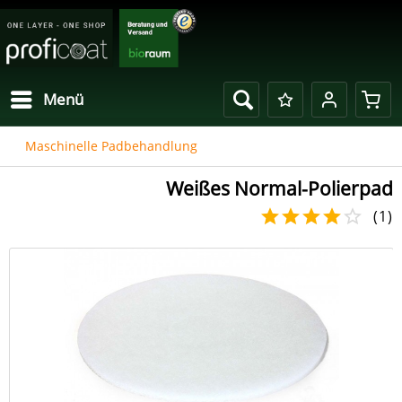
Menü
Maschinelle Padbehandlung
Weißes Normal-Polierpad
(
1
)