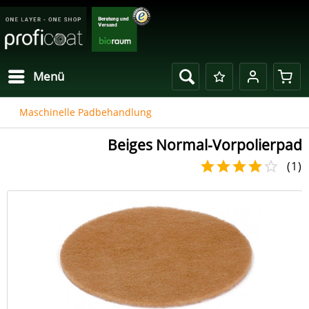
Menü
Maschinelle Padbehandlung
Beiges Normal-Vorpolierpad
(
1
)