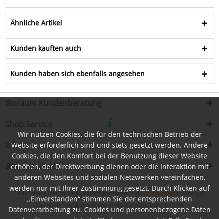
Ähnliche Artikel
Kunden kauften auch
Kunden haben sich ebenfalls angesehen
Bioraum Kundenberatung
Shop Service
Wir nutzen Cookies, die für den technischen Betrieb der
Infothek
Website erforderlich sind und stets gesetzt werden. Andere
Cookies, die den Komfort bei der Benutzung dieser Website
Bioraum GmbH
erhöhen, der Direktwerbung dienen oder die Interaktion mit
anderen Websites und sozialen Netzwerken vereinfachen,
werden nur mit Ihrer Zustimmung gesetzt. Durch Klicken auf
* Alle Preise inkl. gesetzl. Mehrwertsteuer zzgl.
Versandkosten
und ggf.
„Einverstanden“ stimmen Sie der entsprechenden
Nachnahmegebühren, wenn nicht anders beschrieben
Datenverarbeitung zu. Cookies und personenbezogene Daten