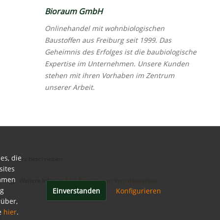
Bioraum GmbH
Onlinehandel mit wohnbiologischen
Baustoffen aus Freiburg seit 1999. Das
Geheimnis des Erfolges ist die baubiologische
Expertise im Unternehmen. Unsere Kunden
stehen mit ihren Vorhaben im Zentrum
unserer Arbeit.
es, die
ht anders beschrieben
sites
immen
rsagt. Weitere Infos im
FAQ Bereich zum Vertriebsverbot
.
ng
Einverstanden
Konfigurieren
rüber,
e
hier
.
p