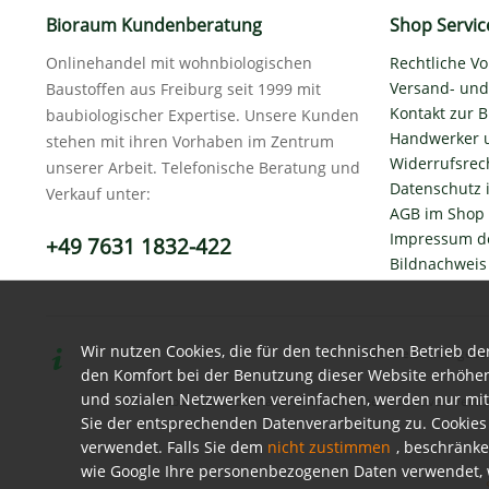
Bioraum Kundenberatung
Shop Servic
Onlinehandel mit wohnbiologischen
Rechtliche V
Versand- un
Baustoffen aus Freiburg seit 1999 mit
Kontakt zur
baubiologischer Expertise. Unsere Kunden
Handwerker 
stehen mit ihren Vorhaben im Zentrum
Widerrufsrech
unserer Arbeit. Telefonische Beratung und
Datenschutz 
Verkauf unter:
AGB im Shop
Impressum d
+49 7631 1832-422
Bildnachwei
Wir nutzen Cookies, die für den technischen Betrieb de
* Alle Preise inkl. ges
den Komfort bei der Benutzung dieser Website erhöhen
und sozialen Netzwerken vereinfachen, werden nur mit
** Rubio Monocoat hat im Rahmen eines selektiven Vertr
Sie der entsprechenden Datenverarbeitung zu. Cookie
verwendet. Falls Sie dem
nicht zustimmen
, beschränke
wie Google Ihre personenbezogenen Daten verwendet, we