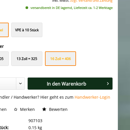
inkl. MwSt.
zzgl. Versand und Zahlung
versandbereit in DE lagernd, Lieferzeit ca. 1-2 Werktage
el
VPE à 10 Stück
er
305
13 Zoll = 325
16 Zoll = 406
mm
mm
In den
Warenkorb
ändler / Handwerker? Hier geht es zum
Handwerker-Login
chen
Merken
Bewerten
907103
tück:
0.15 kg