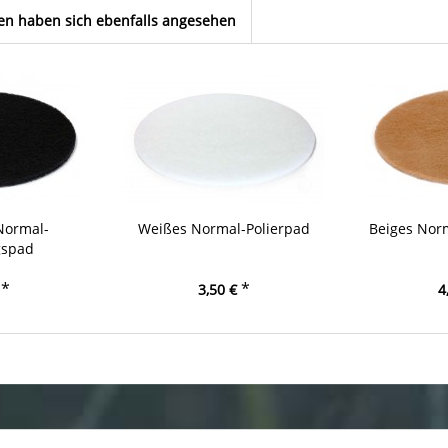
n haben sich ebenfalls angesehen
Normal-
Weißes Normal-Polierpad
Beiges Nor
gspad
*
*
3,50 €
4