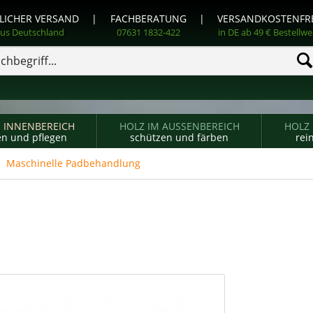
LICHER VERSAND
|
FACHBERATUNG
|
VERSANDKOSTENFR
us Deutschland
07631 1832-422
in DE ab 49 € Bestellwe
M INNENBEREICH
HOLZ IM AUSSENBEREICH
HOLZ
en und pflegen
schützen und färben
rei
Maschinelle Padbehandlung