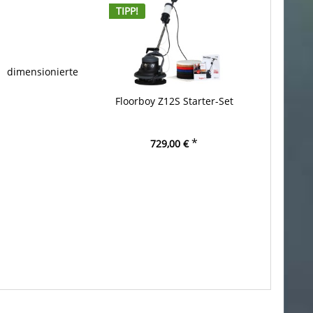
TIPP!
 dimensionierte
Floorboy Z12S Starter-Set
*
729,00 €