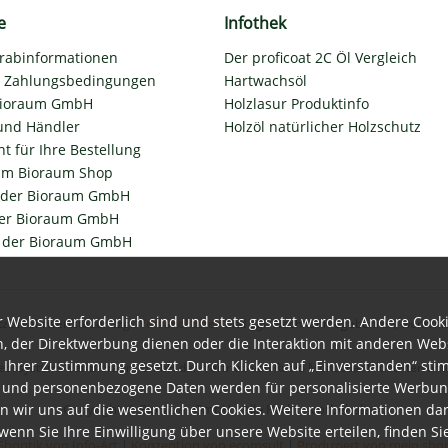
e
Infothek
orabinformationen
Der proficoat 2C Öl Vergleich
d Zahlungsbedingungen
Hartwachsöl
 Bioraum GmbH
Holzlasur Produktinfo
und Händler
Holzöl natürlicher Holzschutz
t für Ihre Bestellung
im Bioraum Shop
 der Bioraum GmbH
er Bioraum GmbH
s der Bioraum GmbH
r Website erforderlich sind und stets gesetzt werden. Andere Cooki
etzl. Mehrwertsteuer zzgl.
Versandkosten
und ggf. Nachnahmegebühren, wenn nic
, der Direktwerbung dienen oder die Interaktion mit anderen Web
 Ihrer Zustimmung gesetzt. Durch Klicken auf „Einverstanden“ st
iebssystems der Bioraum GmbH den Vertrieb von Rubio Monocoat Produkten unte
s und personenbezogene Daten werden für personalisierte Werbu
Copyright © Bioraum GmbH - Alle Rechte vorbehalten.
n wir uns auf die wesentlichen Cookies. Weitere Informationen da
nn Sie Ihre Einwilligung über unsere Website erteilen, finden Si
Shoptik von Info-Art
|
Konzeption von ecomsult
|
Produziert von mein.sho