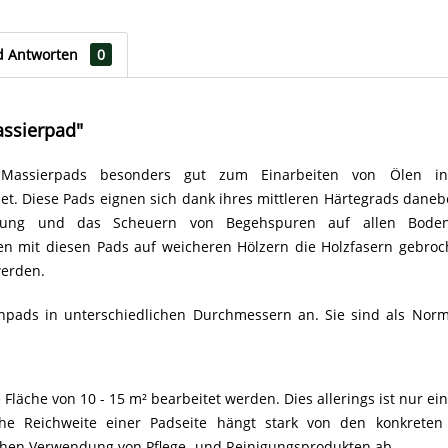
d Antworten
0
ssierpad"
Massierpads besonders gut zum Einarbeiten von Ölen i
. Diese Pads eignen sich dank ihres mittleren Härtegrads daneb
igung und das Scheuern von Begehspuren auf allen Boden
n mit diesen Pads auf weicheren Hölzern die Holzfasern gebro
 werden.
npads in unterschiedlichen Durchmessern an. Sie sind als Nor
Fläche von 10 - 15 m² bearbeitet werden. Dies allerings ist nur ei
liche Reichweite einer Padseite hängt stark von den konkret
chen Verwendung von Pflege- und Reinigungsprodukten ab.