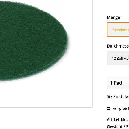
Menge
Einzelartik
Durchmess
12 Zoll = 
mm
Sie sind H
Verglei
Artikel-Nr.:
Gewicht / S