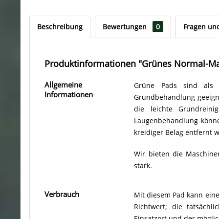
Beschreibung
Bewertungen
0
Fragen un
Produktinformationen "Grünes Normal-Ma
Allgemeine
Grüne Pads sind als 
Informationen
Grundbehandlung geeignet
die leichte Grundrein
Laugenbehandlung könne
kreidiger Belag entfernt
Wir bieten die Maschine
stark.
Verbrauch
Mit diesem Pad kann eine 
Richtwert; die tatsäch
Einsatzort und der mögli