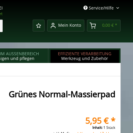
EI
Service/Hilfe
rt
Mein Konto
0,00 € *
 IM AUSSENBEREICH
EFFIZIENTE VERARBEITUNG
nigen und pflegen
Werkzeug und Zubehör
Grünes Normal-Massierpad
5,95 € *
Inhalt:
1 Stück