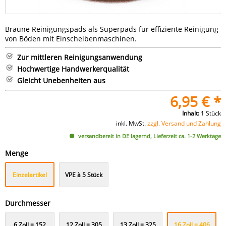
Braune Reinigungspads als Superpads für effiziente Reinigung
von Böden mit Einscheibenmaschinen.
Zur mittleren Reinigungsanwendung
Hochwertige Handwerkerqualität
Gleicht Unebenheiten aus
6,95 € *
Inhalt:
1 Stück
inkl. MwSt.
zzgl. Versand und Zahlung
versandbereit in DE lagernd, Lieferzeit ca. 1-2 Werktage
Menge
Einzelartikel
VPE à 5 Stück
Durchmesser
6 Zoll = 152
12 Zoll = 305
13 Zoll = 325
16 Zoll = 406